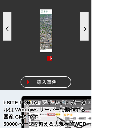
岐阜県羽島市
i-SITE ASP クラウド
愛知県豊橋市
i-SITE PORTAL アイ-サイト ポータ
ルは Windows サーバーで動作する
国産 CMS です。
i-SITE ASP クラウド
50000ページを超える大規模的WEB