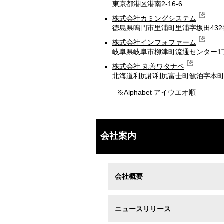
東京都港区港南2-16-6
株式会社カミングシステム
徳島県鳴門市里浦町里浦字坂田432番
株式会社インフォファーム
岐阜県岐阜市柳津町流通センター1
株式会社 丸善ワタナベ
北海道利尻郡利尻富士町鴛泊字本町
※Alphabet アイウエオ順
会社案内
会社概要
ニュースリリース