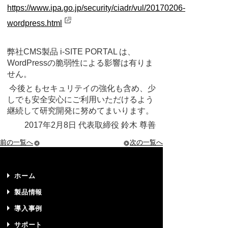
https://www.ipa.go.jp/security/ciadr/vul/20170206-
wordpress.html
弊社CMS製品 i-SITE PORTAL は、
WordPressの脆弱性による影響は有りま
せん。
今後ともセキュリテイの強化も含め、少
しでも安全安心にご利用いただけるよう
継続して研究開発に努めてまいります。
2017年2月8日 代表取締役 鈴木 尊善
前の一覧へ
次の一覧へ
ホーム
製品情報
導入事例
サポート