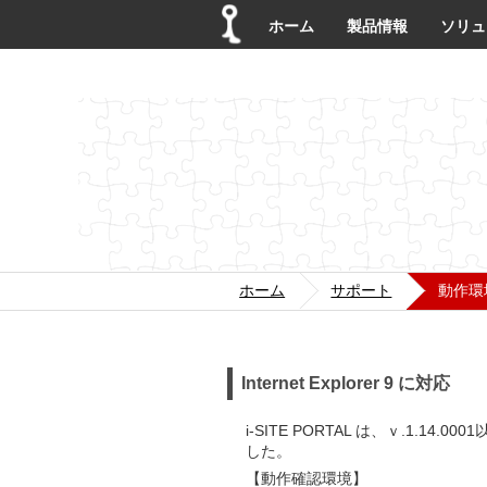
ホーム
製品情報
ソリュ
ホーム
サポート
動作環
Internet Explorer 9 に対応
i-SITE PORTAL は、ｖ.1.1
した。
【動作確認環境】