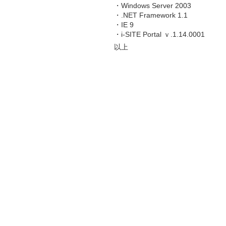
・Windows Server 2003
・.NET Framework 1.1
・IE 9
・i-SITE Portal ｖ.1.14.0001
以上