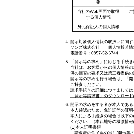
報
当社のWeb画面で取得
ご
する個人情報
身元保証人の個人情報
開示対象個人情報の取扱いに関す
ソンズ株式会社 個人情報苦情
電話番号：0857-52-6744
「開示等の求め」に応じる手続き
当社は、お客様からの個人情報の
供の拒否の要求又は第三者提供の
開示等の求めを行う場合は、「開
ご持参ください。
請求手続きの詳細につきましては
「開示等請求書」のダウンロードは
開示の求めをする者が本人である
本人確認のため、免許証等の証明
本人による手続きの場合は以下の(1
ください。（本籍地等の機微情報
(1)本人証明書類
請求者の住民票の写し(開示等の