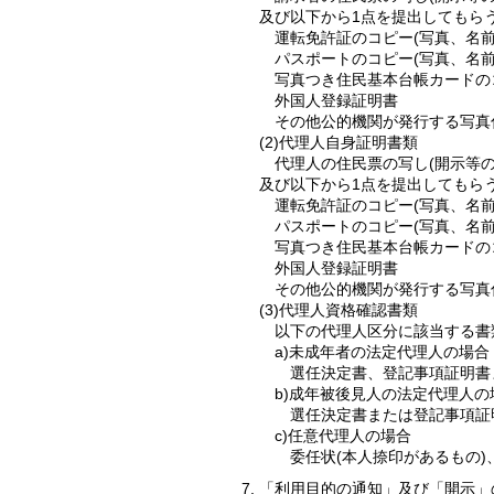
及び以下から1点を提出してもら
運転免許証のコピー(写真、名前
パスポートのコピー(写真、名前
写真つき住民基本台帳カードの
外国人登録証明書
その他公的機関が発行する写真
(2)代理人自身証明書類
代理人の住民票の写し(開示等の
及び以下から1点を提出してもら
運転免許証のコピー(写真、名前
パスポートのコピー(写真、名前
写真つき住民基本台帳カードの
外国人登録証明書
その他公的機関が発行する写真
(3)代理人資格確認書類
以下の代理人区分に該当する書
a)未成年者の法定代理人の場合
選任決定書、登記事項証明書
b)成年被後見人の法定代理人の
選任決定書または登記事項証
c)任意代理人の場合
委任状(本人捺印があるもの)
「利用目的の通知」及び「開示」