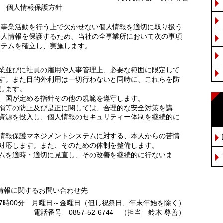
個人情報保護方針
た事業活動を行う上で欠かせない個人情報を適切に取り扱う
個人情報を保護するため、当社の全事業所において次の事項
ステムを確立し、実施します。
業並びに社員の雇用や人事管理上、必要な範囲に限定して
す。また目的外利用は一切行わないと同時に、これらを防
します。
、国が定める指針その他の規範を遵守します。
損等の防止及び是正に関しては、合理的な安全対策を講
資源を投入し、個人情報のセキュリティー体制を継続的に
情報保護マネジメントシステムに対する、本人からの苦情
対応します。また、そのための体制を整備します。
ムを適時・適切に見直し、その改善を継続的に行ないま
情報に関するお問い合わせ先
17時00分 月曜日～金曜日（但し祝祭日、年末年始を除く）
電話番号 0857-52-6744 （担当 鈴木 尊善）