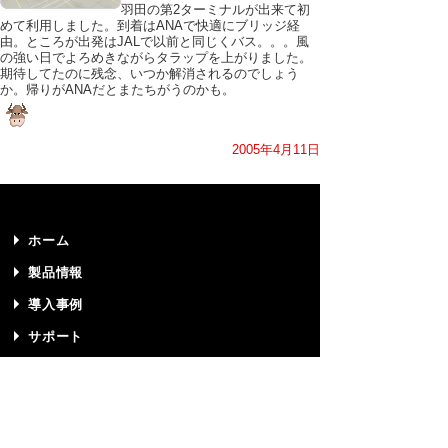
羽田の第2ターミナルが出来て初
めて利用しました。到着はANAで快適にブリッジ経
由。ところが出発はJALで以前と同じくバス。。。風
の強い日でよろめきながらタラップを上がりました。
期待してたのに残念、いつか解消されるのでしょう
か。帰りがANAだとまたちがうのかも。
2005年4月11日
ホーム
製品情報
導入事例
サポート
技術情報
プライバシーポリシー
サイトマップ