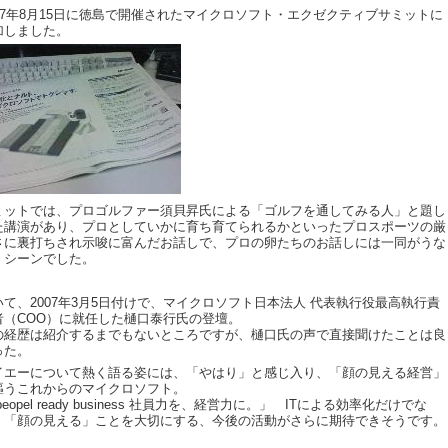
007年8月15日に徳島で開催されたマイクロソフト・エクゼクティブサミットに
加しました。
ミットでは、プロゴルファー須貝昇氏による「ゴルフを通してみる人」と題し
た講演があり、プロとしていかに育ち育てられるかといったプロスポーツの厳
さに裏打ちされ示唆に富んだお話しで、プロの卵たちのお話しには一同がうな
くシーンでした。
いて、2007年3月5日付けで、マイクロソフト日本法人 代表執行役最高執行責
者（COO）に就任した樋口泰行氏の登壇。
の経歴は紹介するまでもないところですが、樋口氏の声で直接聞けたことは良
った。
イエーについて熱く語る姿には、「やはり」と感じ入り、「顔の見える経営」
謳うこれからのマイクロソフト。
peopel ready business 社員力を、経営力に。」 ITによる効率化だけでな
、「顔の見える」ことを大切にする、今後の活動がさらに期待できそうです