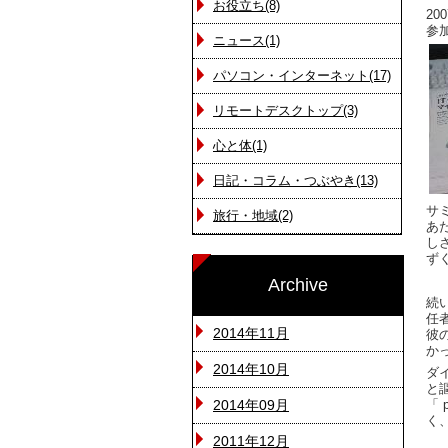
お役立ち(8)
2
参
ニュース(1)
パソコン・インターネット(17)
リモートデスクトップ(3)
心と体(1)
日記・コラム・つぶやき(13)
サ
旅行・地域(2)
あ
し
ず
Archive
続
任
2014年11月
彼
か
2014年10月
ダ
と
2014年09月
「 
く
2011年12月