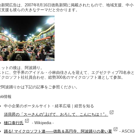
の新聞広告は、2007年8月16日徳島新聞に掲載されたもので、地域支援、中小
業支援も彼らの大きなテーマだと分かります。
ミットの後は、阿波踊り。
ストに、空手界のアイドル・小林由佳さんを迎えて、エグゼクティブ70名余と
イクロソフト社社員合わせ、総勢300名のマイクロソフト連として参加。
ぜ阿波踊りかは下記の記事をご参照ください。
eb情報
中小企業のポータルサイト・経革広場｜経営を知る
須貝昇の「スーさんの”上げて、おろして、こんにちは！”」
樋口泰行氏
- Wikipedia -
踊る! マイクロソフト連――徳島＆高円寺、阿波踊りの暑い夏
- ASCII2