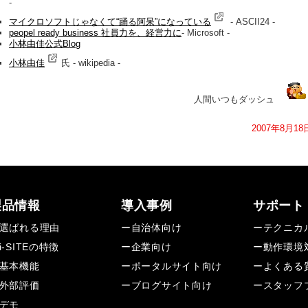
-
マイクロソフトじゃなくて“踊る阿呆”になっている
- ASCII24 -
peopel ready business 社員力を、経営力に
- Microsoft -
小林由佳公式Blog
小林由佳
氏 - wikipedia -
人間いつもダッシュ
2007年8月18
製品情報
導入事例
サポート
選ばれる理由
ー自治体向け
ーテクニカ
i-SITEの特徴
ー企業向け
ー動作環境
基本機能
ーポータルサイト向け
ーよくある
外部評価
ーブログサイト向け
ースタッフ
デモ