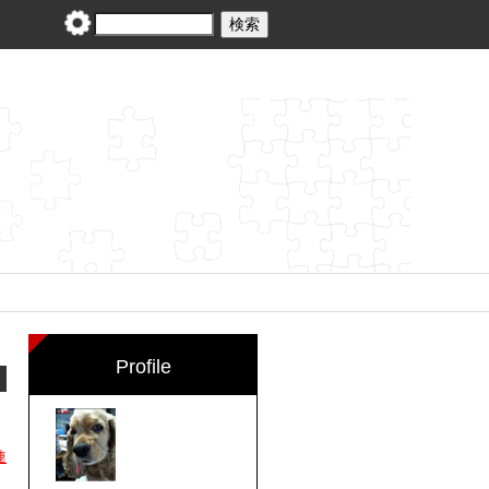
Profile
連